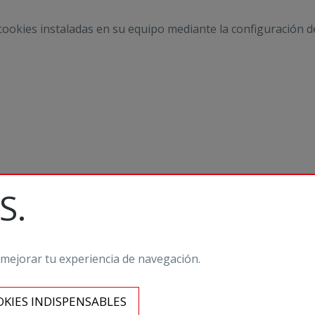
 cookies instaladas en su equipo mediante la configuración d
S.
 T. (+34) 932 011 666 /
hola@staffmedia.com
 mejorar tu experiencia de navegación.
KIES INDISPENSABLES