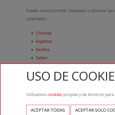
Puede usted permitir, bloquear o eliminar las
ordenador:
Chrome
Explorer
Firefox
Safari
USO DE COOKIE
©2026 Staffmedia Digital Agency / Calvet 5, 08021 Barcelona /
Utilizamos
cookies
propias y de terceros para
Legal notice
/
Privacity Policy
/
Cookies Policy
ACEPTAR TODAS
ACEPTAR SOLO COO