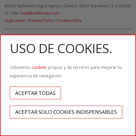
©2026 Staffmedia Digital Agency / Calvet 5, 08021 Barcelona / T. (+34) 932
011 666 /
hola@staffmedia.com
Legal notice
/
Privacity Policy
/
Cookies Policy
Follow us! @info_staffmedia
USO DE COOKIES.
Utilizamos
cookies
propias y de terceros para mejorar tu
experiencia de navegación.
ACEPTAR TODAS
ACEPTAR SOLO COOKIES INDISPENSABLES