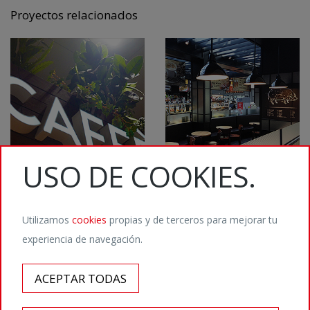
Proyectos relacionados
USO DE COOKIES.
Utilizamos
cookies
propias y de terceros para mejorar tu
experiencia de navegación.
©2026 Staffmedia Digital Agency / Calvet 5, 08021 Barcelona / T. (+34) 932
011 666 /
hola@staffmedia.com
ACEPTAR TODAS
Aviso legal
/
Política de privacidad
/
Política de cookies