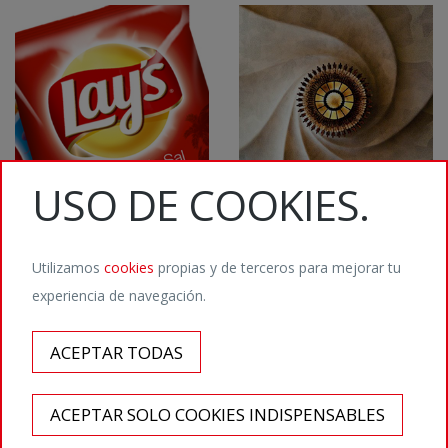
USO DE COOKIES.
Utilizamos
cookies
propias y de terceros para mejorar tu
experiencia de navegación.
©2026 Staffmedia Digital Agency / Calvet 5, 08021 Barcelona / T. (+34) 932
011 666 /
hola@staffmedia.com
ACEPTAR TODAS
Aviso legal
/
Política de privacidad
/
Política de cookies
ACEPTAR SOLO COOKIES INDISPENSABLES
¡Síguenos! @info_staffmedia